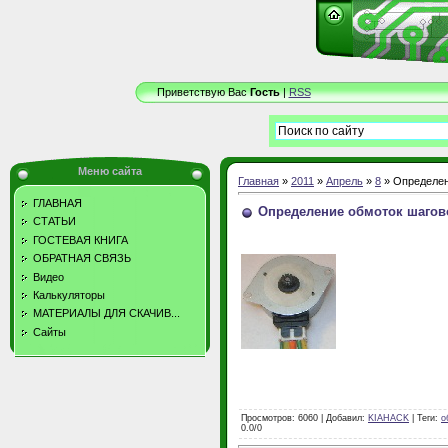
Приветствую Вас
Гость
|
RSS
Меню сайта
Главная
»
2011
»
Апрель
»
8
» Определен
ГЛАВНАЯ
Определение обмоток шагов
СТАТЬИ
ГОСТЕВАЯ КНИГА
ОБРАТНАЯ СВЯЗЬ
Видео
Калькуляторы
МАТЕРИАЛЫ ДЛЯ СКАЧИВ...
Сайты
Просмотров
: 6060 |
Добавил
:
KIAHACK
|
Теги
:
о
0.0
/
0