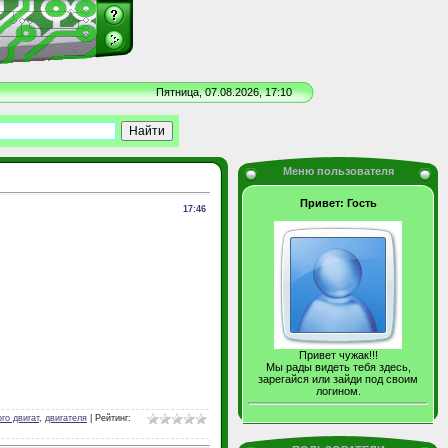
Пятница, 07.08.2026, 17:10
Меню пользователя
Привет: Гость
17:46
Привет чужак!!!
Мы рады видеть тебя здесь,
зарегайся или зайди под своим
логином.
го двигат
,
двигателя
|
Рейтинг
: