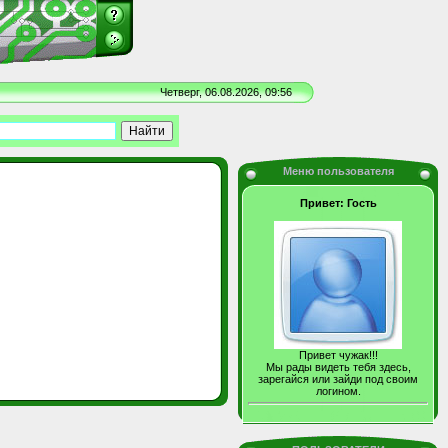
Четверг, 06.08.2026, 09:56
Меню пользователя
Привет: Гость
Привет чужак!!!
Мы рады видеть тебя здесь,
зарегайся или зайди под своим
логином.