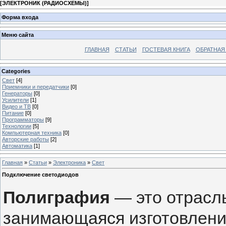
[
ЭЛЕКТРОНИК (РАДИОСХЕМЫ)
]
Форма входа
Меню сайта
ГЛАВНАЯ
СТАТЬИ
ГОСТЕВАЯ КНИГА
ОБРАТНАЯ
Categories
Свет
[4]
Приемники и передатчики
[0]
Генераторы
[0]
Усилители
[1]
Видео и ТВ
[0]
Питание
[0]
Программаторы
[9]
Технологии
[5]
Компьютерная техника
[0]
Авторские работы
[2]
Автоматика
[1]
Главная
»
Статьи
»
Электроника
»
Свет
Подключение светодиодов
Полиграфия
— это отрасл
занимающаяся изготовлени