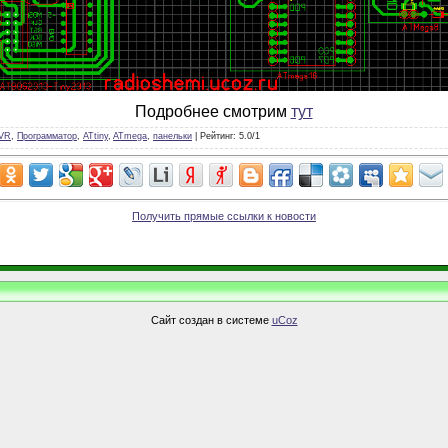
Подробнее смотрим
тут
VR
,
Программатор
,
ATtiny
,
ATmega
,
панельки
|
Рейтинг
:
5.0
/
1
Получить прямые ссылки к новости
Сайт создан в системе
uCoz